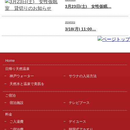
3月23日(土) 女性仮眠…
2024/03/11
3/18(月) 11:00…
Home
日帰り天然温泉
神戸ウォーター
サウナの入浴方法
天然水と温泉で美肌を
ご宿泊
宿泊施設
テレビブース
料金
ご入湯費
デイユース
ご宿泊費
韓国式アカすり