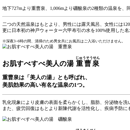
地下727mより重曹泉、1,006mより硼酸泉の2種類の温泉を
二つの天然温泉はもとより、男性には露天風呂、女性には120
更に日本初の神戸ウォーター六甲布引の水を100%使用した
※深夜3~6時の間、清掃のため男女共にお風呂はご入浴いただけません。
じゅうそうせん
お肌すべすべ美人の湯
重曹泉
重曹泉は「美人の湯」とも呼ばれ、
美肌効果の高い有名な温泉の1つ。
乳化現象により皮膚の表面を柔らかくし、脂肪、分泌物を洗
また、疲労回復はもとより新陳代謝を活性化し、疾病予防に