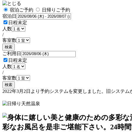
宿泊ご予約
日帰りご予約
宿泊日
日程未定
人数
/
客室数
検索
ご利用日
日程未定
人数
/
客室数
検索
2022年3月2日より予約システムを変更しました。旧シス
予約確認・変更