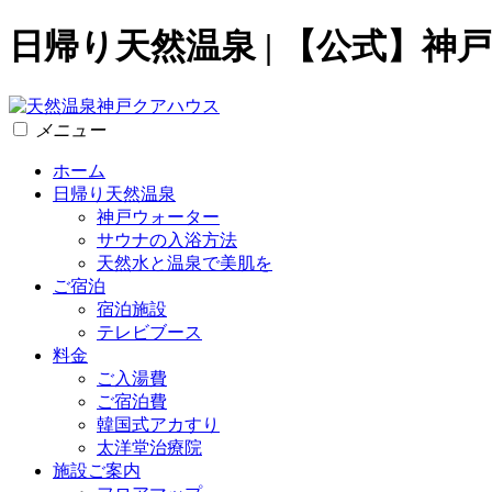
日帰り天然温泉 | 【公式】
メニュー
ホーム
日帰り天然温泉
神戸ウォーター
サウナの入浴方法
天然水と温泉で美肌を
ご宿泊
宿泊施設
テレビブース
料金
ご入湯費
ご宿泊費
韓国式アカすり
太洋堂治療院
施設ご案内