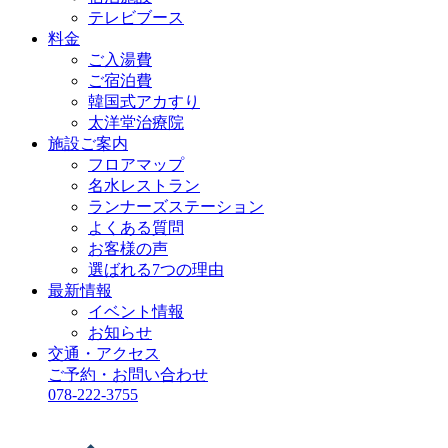
テレビブース
料金
ご入湯費
ご宿泊費
韓国式アカすり
太洋堂治療院
施設ご案内
フロアマップ
名水レストラン
ランナーズステーション
よくある質問
お客様の声
選ばれる7つの理由
最新情報
イベント情報
お知らせ
交通・アクセス
ご予約・お問い合わせ
078-222-3755