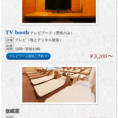
TV booth
テレビブース（男性のみ）
テレビ（地上デジタル放送）
設備
利用
15時~翌朝10時
時間
￥3,200〜
テレビブース宿泊ご予約
仮眠室
利用