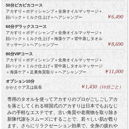
50分ピカピカコース
アカすり＋ボディシャンプ＋全身オイルマッサージ＋
￥6,490
顔パック＋ミルク仕上げ＋ヘアシャンプー
60分デラックスコース
アカすり＋ボディシャンプ＋全身オイルマッサージ＋
顔パック＋ミルク仕上げ＋海藻ケア＋背中蒸しタオル
￥8,690
マッサージ＋ヘアシャンプー
80分VIPコース
アカすり＋ボディシャンプ＋全身オイルマッサージ＋
顔パック＋ミルク仕上げ＋背中蒸しタオルマッサージ
￥11,000
＋海藻ケア＋足裏角質取り＋ヘアシャンプー
オプション10分
￥1,430
（10分ごと）
かかとケア又は延長
専用のタオルを使ってアカすりのプロがごしごしアカ
を落としてくれる韓国式のアカすりは日本でもおなじ
みの手軽なエステです。古い角質や老廃物を取り除き
新陳代謝をスムーズにすることで、若々しい肌が甦り
ます。さらにリラクゼーション効果で、全身の疲れや