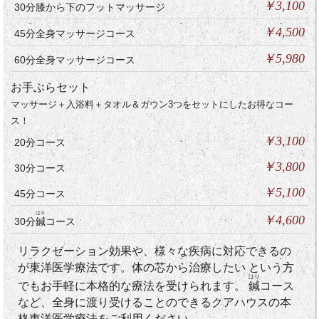
￥3,100
30分膝から下のフットマッサージ
￥4,500
45分全身マッサージコース
￥5,980
60分全身マッサージコース
お手ぶらセット
マッサージ＋入浴料＋タオル＆ガウン3つをセットにしたお得なコー
ス！
￥3,100
20分コース
￥3,800
30分コース
￥5,100
45分コース
はり
￥4,600
30分
鍼
コース
リラクゼーション効果や、様々な疾病に対応できるの
が東洋医学療法です。体の芯から治療したい という方
はり
でもお手軽に本格的な療法を受けられます。
鍼
コース
など、全身に渡り受けることのできるクアハウスの本
格東洋医学療法をご利用ください。