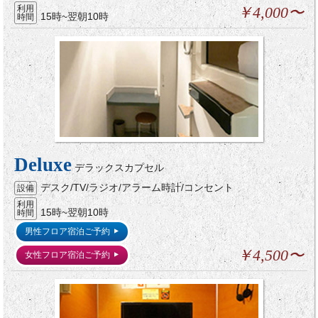
利用
￥4,000〜
15時~翌朝10時
時間
Deluxe
デラックスカプセル
デスク/TV/ラジオ/アラーム時計/コンセント
設備
利用
15時~翌朝10時
時間
男性フロア宿泊ご予約
￥4,500〜
女性フロア宿泊ご予約