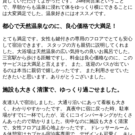
貸していただけてよかったです。 24時間営業ということ
で、早朝からも温泉に浸れて体をゆっくり横にできることに
は大変満足でした。温泉好きにはオススメです。
都心で天然温泉なのに、良心価格で大満足！
とても満足です。女性も鍵付きの専用のフロアでとても安心
して宿泊できます。 スタッフの方も親切に説明してくれま
した。大浴場は天然温泉の広い気持ちの良いお風呂でした。
三宮駅から歩ける距離ですし、料金は良心価格なのに、この
サービスは大満足と言えます。 また、送迎のバスが出てい
るのは本当に親切で嬉しかったです。 また利用させていた
だきたいと思います。ありがとうございました。
施設も大きく清潔で、ゆっくり過ごせました。
友達3人で宿泊しました。大通り沿いにあって看板も大き
く、わかりやすかったです。 真夜中に宿に戻った時、駐車
場がすでに一杯でしたが、近くにコインパーキングがたくさ
んあったので助かりました。街中なのに施設も大きく清潔
で、女性フロアは居心地よかったです。 ドレッサールーム
＆休憩室はカプセル宿泊客専用で、デザインも可愛く、キレ