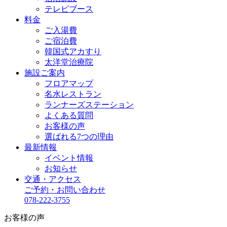
テレビブース
料金
ご入湯費
ご宿泊費
韓国式アカすり
太洋堂治療院
施設ご案内
フロアマップ
名水レストラン
ランナーズステーション
よくある質問
お客様の声
選ばれる7つの理由
最新情報
イベント情報
お知らせ
交通・アクセス
ご予約・お問い合わせ
078-222-3755
お客様の声