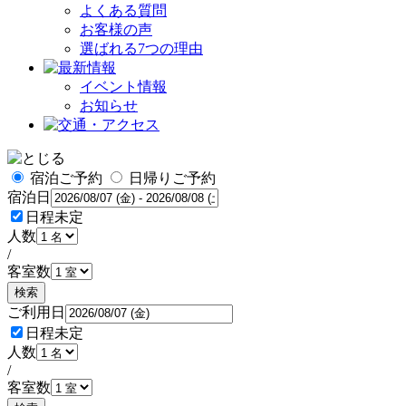
よくある質問
お客様の声
選ばれる7つの理由
イベント情報
お知らせ
宿泊ご予約
日帰りご予約
宿泊日
日程未定
人数
/
客室数
検索
ご利用日
日程未定
人数
/
客室数