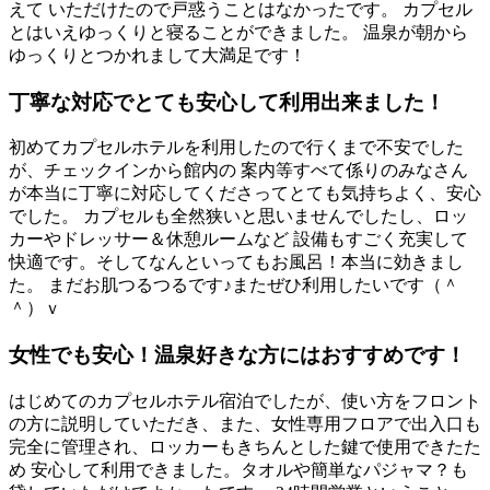
えて いただけたので戸惑うことはなかったです。 カプセル
とはいえゆっくりと寝ることができました。 温泉が朝から
ゆっくりとつかれまして大満足です！
丁寧な対応でとても安心して利用出来ました！
初めてカプセルホテルを利用したので行くまで不安でした
が、チェックインから館内の 案内等すべて係りのみなさん
が本当に丁寧に対応してくださってとても気持ちよく、安心
でした。 カプセルも全然狭いと思いませんでしたし、ロッ
カーやドレッサー＆休憩ルームなど 設備もすごく充実して
快適です。そしてなんといってもお風呂！本当に効きまし
た。 まだお肌つるつるです♪またぜひ利用したいです（＾
＾）ｖ
女性でも安心！温泉好きな方にはおすすめです！
はじめてのカプセルホテル宿泊でしたが、使い方をフロント
の方に説明していただき、また、女性専用フロアで出入口も
完全に管理され、ロッカーもきちんとした鍵で使用できたた
め 安心して利用できました。タオルや簡単なパジャマ？も