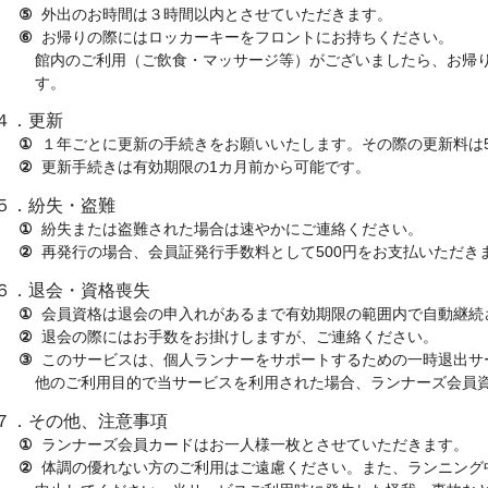
⑤外出のお時間は３時間以内とさせていただきます。
⑥お帰りの際にはロッカーキーをフロントにお持ちください。
館内のご利用（ご飲食・マッサージ等）がございましたら、お帰
す。
４．更新
①１年ごとに更新の手続きをお願いいたします。その際の更新料は5
②更新手続きは有効期限の1カ月前から可能です。
５．紛失・盗難
①紛失または盗難された場合は速やかにご連絡ください。
②再発行の場合、会員証発行手数料として500円をお支払いただき
６．退会・資格喪失
①会員資格は退会の申入れがあるまで有効期限の範囲内で自動継続
②退会の際にはお手数をお掛けしますが、ご連絡ください。
③このサービスは、個人ランナーをサポートするための一時退出サ
他のご利用目的で当サービスを利用された場合、ランナーズ会員
７．その他、注意事項
①ランナーズ会員カードはお一人様一枚とさせていただきます。
②体調の優れない方のご利用はご遠慮ください。また、ランニング中に身体に異常を感じた時は直ちに