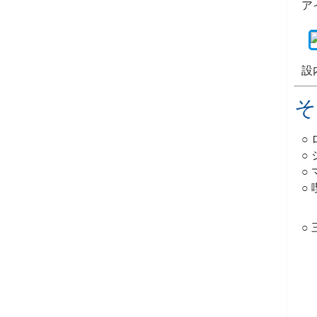
ア
設
そ
○
○
○
○
○