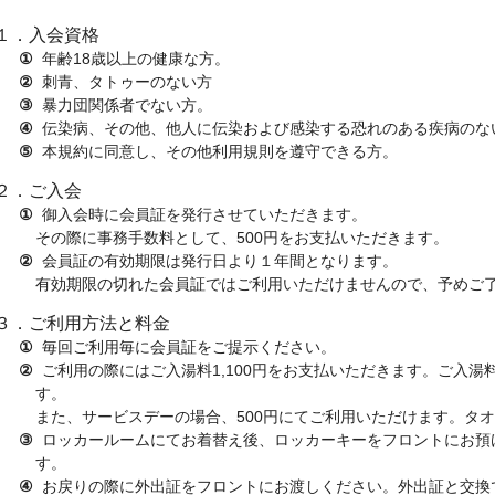
１．入会資格
①年齢18歳以上の健康な方。
②刺青、タトゥーのない方
③暴力団関係者でない方。
④伝染病、その他、他人に伝染および感染する恐れのある疾病のな
⑤本規約に同意し、その他利用規則を遵守できる方。
２．ご入会
①御入会時に会員証を発行させていただきます。
その際に事務手数料として、500円をお支払いただきます。
②会員証の有効期限は発行日より１年間となります。
有効期限の切れた会員証ではご利用いただけませんので、予めご
３．ご利用方法と料金
①毎回ご利用毎に会員証をご提示ください。
②ご利用の際にはご入湯料1,100円をお支払いただきます。ご入湯料は回数券でのお支払いも可能で
す。
また、サービスデーの場合、500円にてご利用いただけます。タ
③ロッカールームにてお着替え後、ロッカーキーをフロントにお預けください。外出証をお渡し致しま
す。
④お戻りの際に外出証をフロントにお渡しください。外出証と交