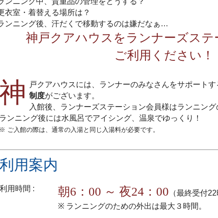
ランニング中、貴重品の管理をどうする？
更衣室・着替える場所は？
ランニング後、汗だくで移動するのは嫌だなぁ…
神戸クアハウスをランナーズステ
ご利用ください！
神
戸クアハウスには、ランナーのみなさんをサポートす
制度
がございます。
入館後、ランナーズステーション会員様はランニング
ランニング後には水風呂でアイシング、温泉でゆっくり！
※ ご入館の際は、通常の入湯と同じ入湯料が必要です。
利用案内
利用時間 :
朝6：00 ～ 夜24：00
（最終受付2
※ ランニングのための外出は最大３時間。