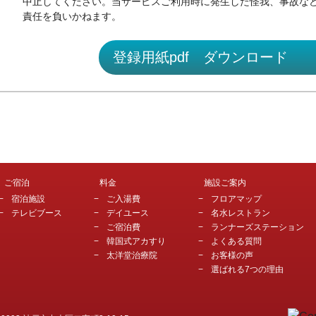
中止してください。当サービスご利用時に発生した怪我、事故な
責任を負いかねます。
登録用紙pdf ダウンロード
ご宿泊
料金
施設ご案内
宿泊施設
ご入湯費
フロアマップ
テレビブース
デイユース
名水レストラン
ご宿泊費
ランナーズステーション
韓国式アカすり
よくある質問
太洋堂治療院
お客様の声
選ばれる7つの理由