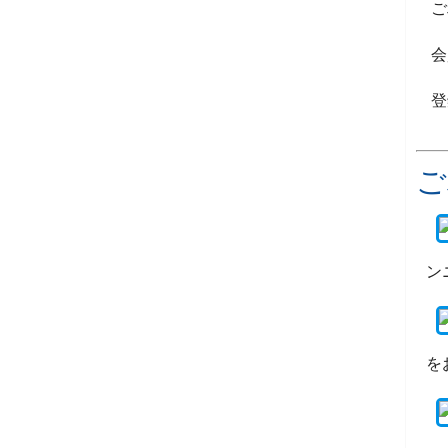
ご
会
登
ご
ン
を