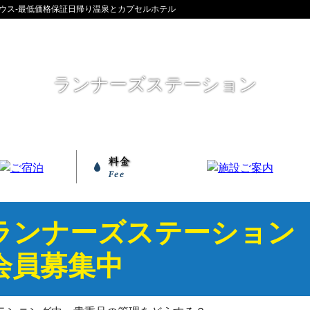
ハウス-最低価格保証日帰り温泉とカプセルホテル
ランナーズステーション
テレビブース
宿泊施設
韓国式アカすり
太洋堂治療院
ご入湯費
ご宿泊費
ランナーズステーション
選ばれる7つの理由
名水レストラン
フロアマップ
よくある質問
お客様の声
ランナーズステーション
会員募集中