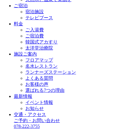
ご宿泊
宿泊施設
テレビブース
料金
ご入湯費
ご宿泊費
韓国式アカすり
太洋堂治療院
施設ご案内
フロアマップ
名水レストラン
ランナーズステーション
よくある質問
お客様の声
選ばれる7つの理由
最新情報
イベント情報
お知らせ
交通・アクセス
ご予約・お問い合わせ
078-222-3755