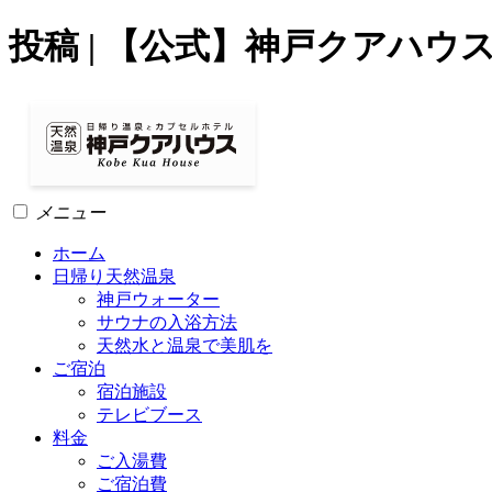
投稿 | 【公式】神戸クアハ
メニュー
ホーム
日帰り天然温泉
神戸ウォーター
サウナの入浴方法
天然水と温泉で美肌を
ご宿泊
宿泊施設
テレビブース
料金
ご入湯費
ご宿泊費