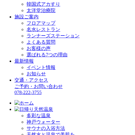
韓国式アカすり
太洋堂治療院
施設ご案内
フロアマップ
名水レストラン
ランナーズステーション
よくある質問
お客様の声
選ばれる7つの理由
最新情報
イベント情報
お知らせ
交通・アクセス
ご予約・お問い合わせ
078-222-3755
多彩な温泉
神戸ウォーター
サウナの入浴方法
天然水と温泉で美肌を