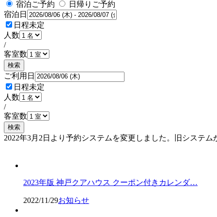
宿泊ご予約
日帰りご予約
宿泊日
日程未定
人数
/
客室数
検索
ご利用日
日程未定
人数
/
客室数
検索
2022年3月2日より予約システムを変更しました。旧シス
予約確認・変更
2023年版 神戸クアハウス クーポン付きカレンダ…
2022/11/29
お知らせ