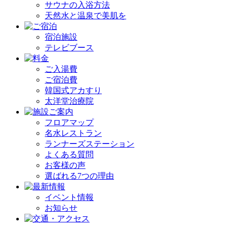
サウナの入浴方法
天然水と温泉で美肌を
宿泊施設
テレビブース
ご入湯費
ご宿泊費
韓国式アカすり
太洋堂治療院
フロアマップ
名水レストラン
ランナーズステーション
よくある質問
お客様の声
選ばれる7つの理由
イベント情報
お知らせ