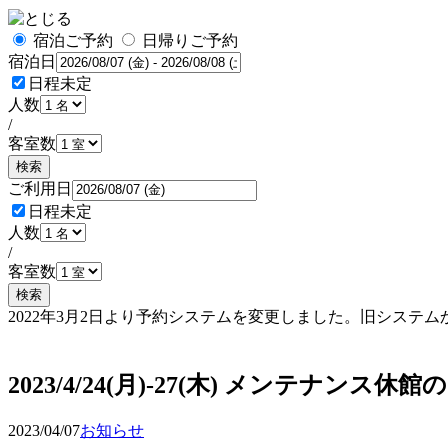
宿泊ご予約
日帰りご予約
宿泊日
日程未定
人数
/
客室数
検索
ご利用日
日程未定
人数
/
客室数
検索
2022年3月2日より予約システムを変更しました。旧シス
予約確認・変更
2023/4/24(月)-27(木) メンテナンス休
2023/04/07
お知らせ