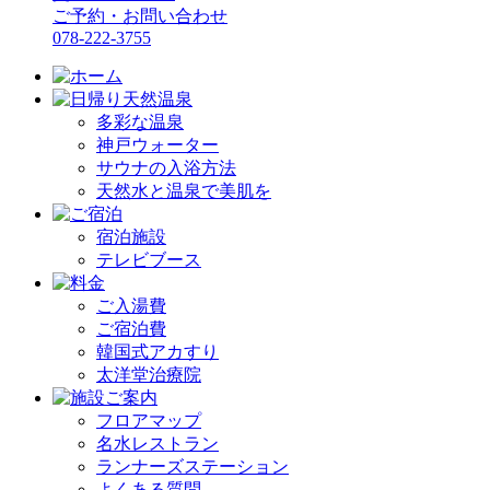
ご予約・お問い合わせ
078-222-3755
多彩な温泉
神戸ウォーター
サウナの入浴方法
天然水と温泉で美肌を
宿泊施設
テレビブース
ご入湯費
ご宿泊費
韓国式アカすり
太洋堂治療院
フロアマップ
名水レストラン
ランナーズステーション
よくある質問