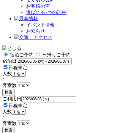
お客様の声
選ばれる7つの理由
イベント情報
お知らせ
宿泊ご予約
日帰りご予約
宿泊日
日程未定
人数
/
客室数
検索
ご利用日
日程未定
人数
/
客室数
検索