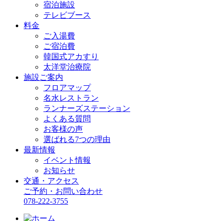
宿泊施設
テレビブース
料金
ご入湯費
ご宿泊費
韓国式アカすり
太洋堂治療院
施設ご案内
フロアマップ
名水レストラン
ランナーズステーション
よくある質問
お客様の声
選ばれる7つの理由
最新情報
イベント情報
お知らせ
交通・アクセス
ご予約・お問い合わせ
078-222-3755