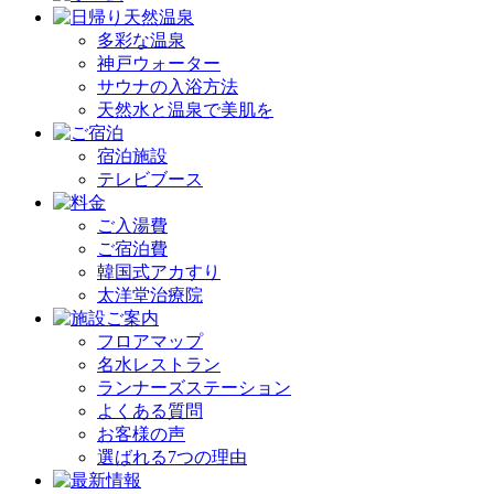
多彩な温泉
神戸ウォーター
サウナの入浴方法
天然水と温泉で美肌を
宿泊施設
テレビブース
ご入湯費
ご宿泊費
韓国式アカすり
太洋堂治療院
フロアマップ
名水レストラン
ランナーズステーション
よくある質問
お客様の声
選ばれる7つの理由