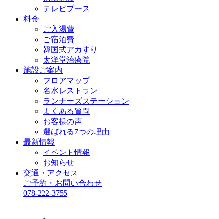
テレビブース
料金
ご入湯費
ご宿泊費
韓国式アカすり
太洋堂治療院
施設ご案内
フロアマップ
名水レストラン
ランナーズステーション
よくある質問
お客様の声
選ばれる7つの理由
最新情報
イベント情報
お知らせ
交通・アクセス
ご予約・お問い合わせ
078-222-3755