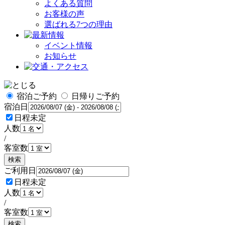
よくある質問
お客様の声
選ばれる7つの理由
イベント情報
お知らせ
宿泊ご予約
日帰りご予約
宿泊日
日程未定
人数
/
客室数
検索
ご利用日
日程未定
人数
/
客室数
検索