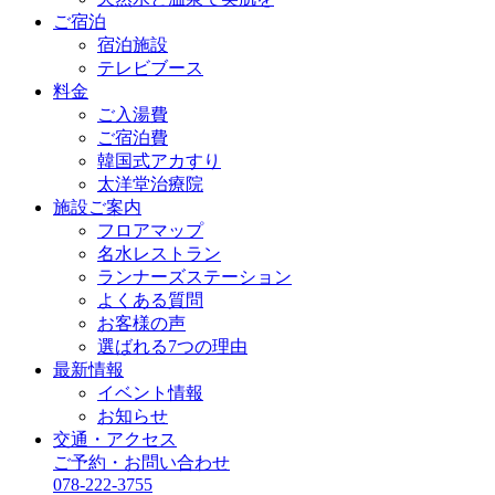
ご宿泊
宿泊施設
テレビブース
料金
ご入湯費
ご宿泊費
韓国式アカすり
太洋堂治療院
施設ご案内
フロアマップ
名水レストラン
ランナーズステーション
よくある質問
お客様の声
選ばれる7つの理由
最新情報
イベント情報
お知らせ
交通・アクセス
ご予約・お問い合わせ
078-222-3755