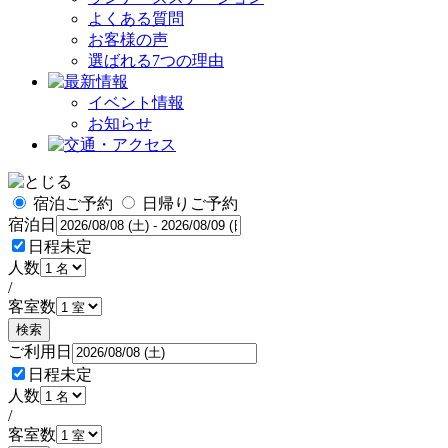
よくある質問
お客様の声
選ばれる7つの理由
イベント情報
お知らせ
宿泊ご予約
日帰りご予約
宿泊日
日程未定
人数
/
客室数
検索
ご利用日
日程未定
人数
/
客室数