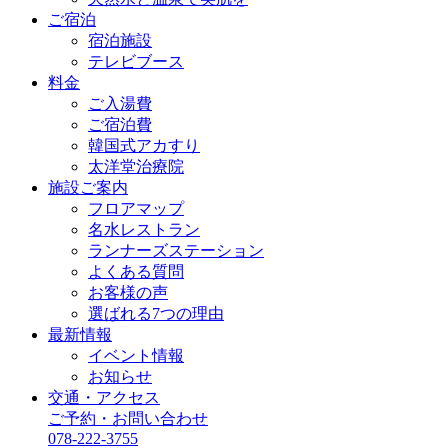
ご宿泊
宿泊施設
テレビブース
料金
ご入湯費
ご宿泊費
韓国式アカすり
太洋堂治療院
施設ご案内
フロアマップ
名水レストラン
ランナーズステーション
よくある質問
お客様の声
選ばれる7つの理由
最新情報
イベント情報
お知らせ
交通・アクセス
ご予約・お問い合わせ
078-222-3755