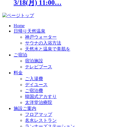
3/18(月) 11:00…
Home
日帰り天然温泉
神戸ウォーター
サウナの入浴方法
天然水と温泉で美肌を
ご宿泊
宿泊施設
テレビブース
料金
ご入湯費
デイユース
ご宿泊費
韓国式アカすり
太洋堂治療院
施設ご案内
フロアマップ
名水レストラン
ランナーズステーション