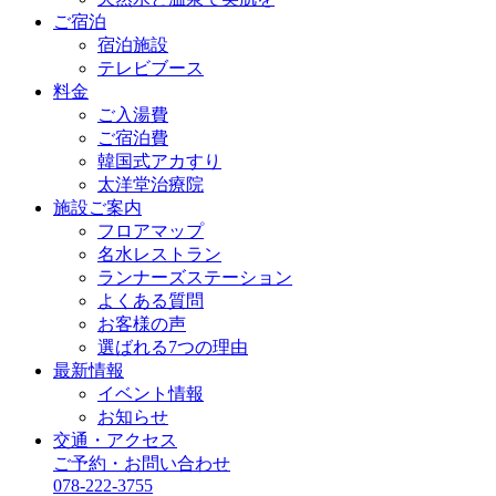
ご宿泊
宿泊施設
テレビブース
料金
ご入湯費
ご宿泊費
韓国式アカすり
太洋堂治療院
施設ご案内
フロアマップ
名水レストラン
ランナーズステーション
よくある質問
お客様の声
選ばれる7つの理由
最新情報
イベント情報
お知らせ
交通・アクセス
ご予約・お問い合わせ
078-222-3755