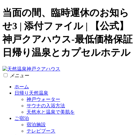
当面の間、臨時運休のお知ら
せ3 | 添付ファイル | 【公式】
神戸クアハウス-最低価格保証
日帰り温泉とカプセルホテル
メニュー
ホーム
日帰り天然温泉
神戸ウォーター
サウナの入浴方法
天然水と温泉で美肌を
ご宿泊
宿泊施設
テレビブース