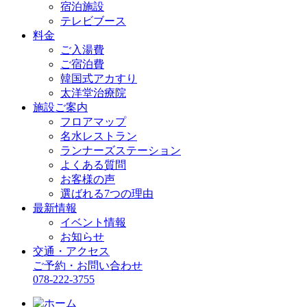
宿泊施設
テレビブース
料金
ご入湯費
ご宿泊費
韓国式アカすり
太洋堂治療院
施設ご案内
フロアマップ
名水レストラン
ランナーズステーション
よくある質問
お客様の声
選ばれる7つの理由
最新情報
イベント情報
お知らせ
交通・アクセス
ご予約・お問い合わせ
078-222-3755