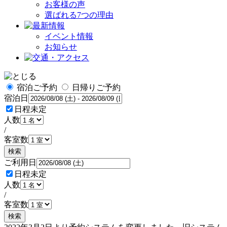
お客様の声
選ばれる7つの理由
イベント情報
お知らせ
宿泊ご予約
日帰りご予約
宿泊日
日程未定
人数
/
客室数
検索
ご利用日
日程未定
人数
/
客室数
検索