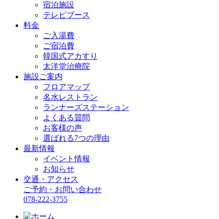
宿泊施設
テレビブース
料金
ご入湯費
ご宿泊費
韓国式アカすり
太洋堂治療院
施設ご案内
フロアマップ
名水レストラン
ランナーズステーション
よくある質問
お客様の声
選ばれる7つの理由
最新情報
イベント情報
お知らせ
交通・アクセス
ご予約・お問い合わせ
078-222-3755