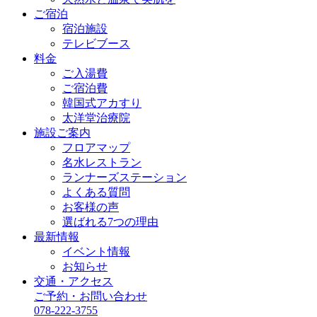
ご宿泊
宿泊施設
テレビブース
料金
ご入湯費
ご宿泊費
韓国式アカすり
太洋堂治療院
施設ご案内
フロアマップ
名水レストラン
ランナーズステーション
よくある質問
お客様の声
選ばれる7つの理由
最新情報
イベント情報
お知らせ
交通・アクセス
ご予約・お問い合わせ
078-222-3755