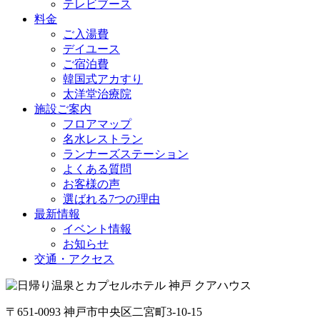
テレビブース
料金
ご入湯費
デイユース
ご宿泊費
韓国式アカすり
太洋堂治療院
施設ご案内
フロアマップ
名水レストラン
ランナーズステーション
よくある質問
お客様の声
選ばれる7つの理由
最新情報
イベント情報
お知らせ
交通・アクセス
〒651-0093 神戸市中央区二宮町3-10-15