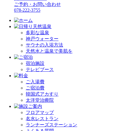
ご予約・お問い合わせ
078-222-3755
多彩な温泉
神戸ウォーター
サウナの入浴方法
天然水と温泉で美肌を
宿泊施設
テレビブース
ご入湯費
ご宿泊費
韓国式アカすり
太洋堂治療院
フロアマップ
名水レストラン
ランナーズステーション
よくある質問