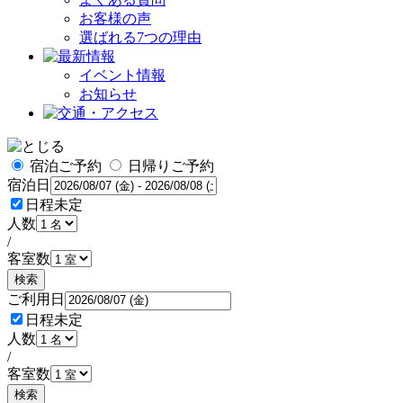
お客様の声
選ばれる7つの理由
イベント情報
お知らせ
宿泊ご予約
日帰りご予約
宿泊日
日程未定
人数
/
客室数
検索
ご利用日
日程未定
人数
/
客室数
検索