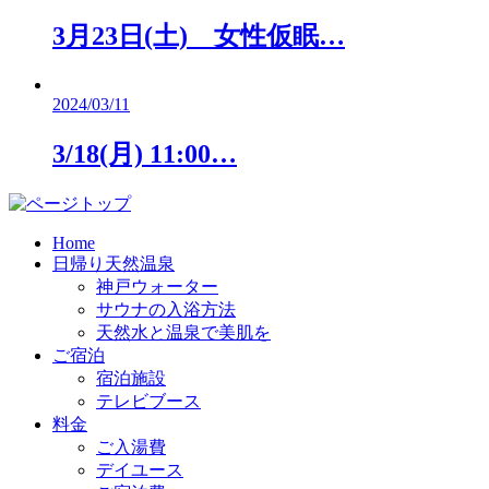
3月23日(土) 女性仮眠…
2024/03/11
3/18(月) 11:00…
Home
日帰り天然温泉
神戸ウォーター
サウナの入浴方法
天然水と温泉で美肌を
ご宿泊
宿泊施設
テレビブース
料金
ご入湯費
デイユース