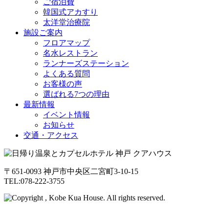
ご宿泊費
韓国式アカすり
太洋堂治療院
施設ご案内
フロアマップ
名水レストラン
ランナーズステーション
よくある質問
お客様の声
選ばれる7つの理由
最新情報
イベント情報
お知らせ
交通・アクセス
〒651-0093 神戸市中央区二宮町3-10-15
TEL:078-222-3755