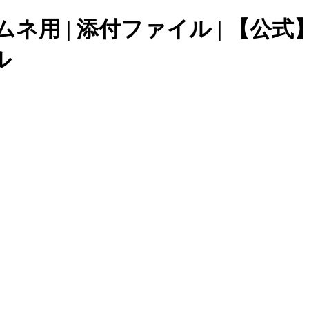
Pサムネ用 | 添付ファイル | 
ル