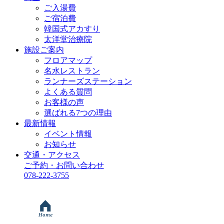
ご入湯費
ご宿泊費
韓国式アカすり
太洋堂治療院
施設ご案内
フロアマップ
名水レストラン
ランナーズステーション
よくある質問
お客様の声
選ばれる7つの理由
最新情報
イベント情報
お知らせ
交通・アクセス
ご予約・お問い合わせ
078-222-3755