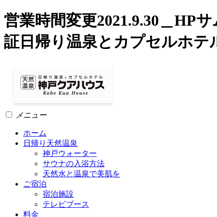
営業時間変更2021.9.30＿H
証日帰り温泉とカプセルホテ
メニュー
ホーム
日帰り天然温泉
神戸ウォーター
サウナの入浴方法
天然水と温泉で美肌を
ご宿泊
宿泊施設
テレビブース
料金