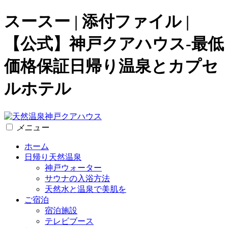
スースー | 添付ファイル |
【公式】神戸クアハウス-最低
価格保証日帰り温泉とカプセ
ルホテル
メニュー
ホーム
日帰り天然温泉
神戸ウォーター
サウナの入浴方法
天然水と温泉で美肌を
ご宿泊
宿泊施設
テレビブース