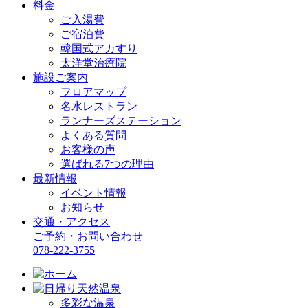
料金
ご入湯費
ご宿泊費
韓国式アカすり
太洋堂治療院
施設ご案内
フロアマップ
名水レストラン
ランナーズステーション
よくある質問
お客様の声
選ばれる7つの理由
最新情報
イベント情報
お知らせ
交通・アクセス
ご予約・お問い合わせ
078-222-3755
多彩な温泉