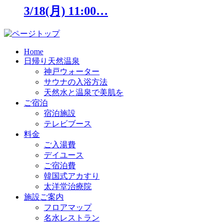
3/18(月) 11:00…
Home
日帰り天然温泉
神戸ウォーター
サウナの入浴方法
天然水と温泉で美肌を
ご宿泊
宿泊施設
テレビブース
料金
ご入湯費
デイユース
ご宿泊費
韓国式アカすり
太洋堂治療院
施設ご案内
フロアマップ
名水レストラン