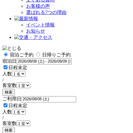
お客様の声
選ばれる7つの理由
イベント情報
お知らせ
宿泊ご予約
日帰りご予約
宿泊日
日程未定
人数
/
客室数
検索
ご利用日
日程未定
人数
/
客室数
検索