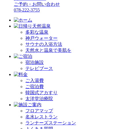
ご予約・お問い合わせ
078-222-3755
多彩な温泉
神戸ウォーター
サウナの入浴方法
天然水と温泉で美肌を
宿泊施設
テレビブース
ご入湯費
ご宿泊費
韓国式アカすり
太洋堂治療院
フロアマップ
名水レストラン
ランナーズステーション
よくある質問