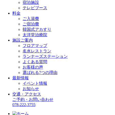
宿泊施設
テレビブース
料金
ご入湯費
ご宿泊費
韓国式アカすり
太洋堂治療院
施設ご案内
フロアマップ
名水レストラン
ランナーズステーション
よくある質問
お客様の声
選ばれる7つの理由
最新情報
イベント情報
お知らせ
交通・アクセス
ご予約・お問い合わせ
078-222-3755