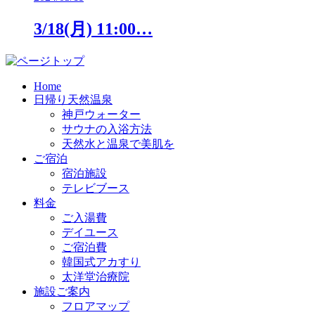
3/18(月) 11:00…
Home
日帰り天然温泉
神戸ウォーター
サウナの入浴方法
天然水と温泉で美肌を
ご宿泊
宿泊施設
テレビブース
料金
ご入湯費
デイユース
ご宿泊費
韓国式アカすり
太洋堂治療院
施設ご案内
フロアマップ