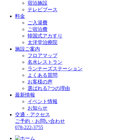
宿泊施設
テレビブース
料金
ご入湯費
ご宿泊費
韓国式アカすり
太洋堂治療院
施設ご案内
フロアマップ
名水レストラン
ランナーズステーション
よくある質問
お客様の声
選ばれる7つの理由
最新情報
イベント情報
お知らせ
交通・アクセス
ご予約・お問い合わせ
078-222-3755