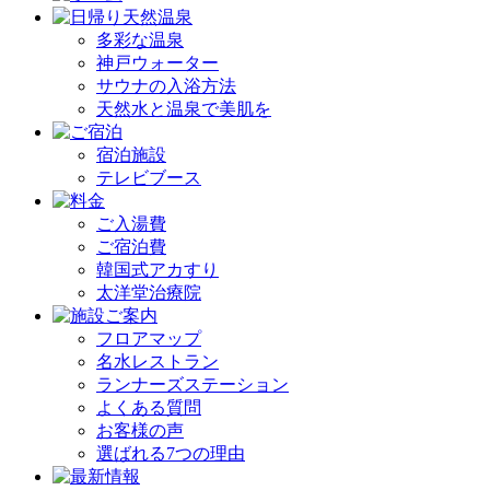
多彩な温泉
神戸ウォーター
サウナの入浴方法
天然水と温泉で美肌を
宿泊施設
テレビブース
ご入湯費
ご宿泊費
韓国式アカすり
太洋堂治療院
フロアマップ
名水レストラン
ランナーズステーション
よくある質問
お客様の声
選ばれる7つの理由