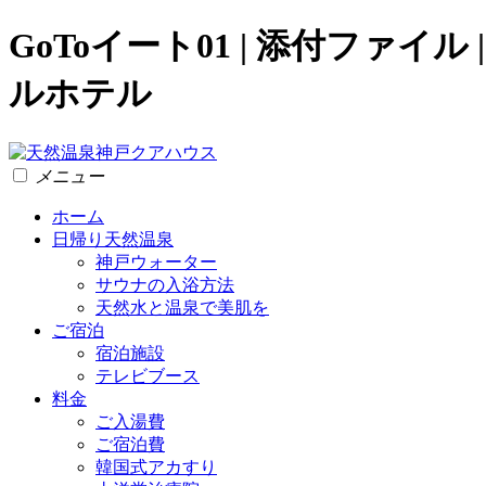
GoToイート01 | 添付ファ
ルホテル
メニュー
ホーム
日帰り天然温泉
神戸ウォーター
サウナの入浴方法
天然水と温泉で美肌を
ご宿泊
宿泊施設
テレビブース
料金
ご入湯費
ご宿泊費
韓国式アカすり