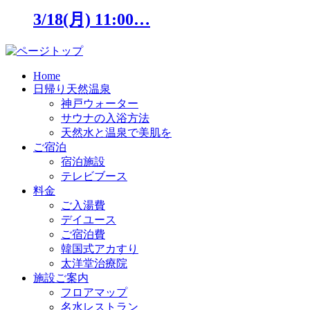
3/18(月) 11:00…
Home
日帰り天然温泉
神戸ウォーター
サウナの入浴方法
天然水と温泉で美肌を
ご宿泊
宿泊施設
テレビブース
料金
ご入湯費
デイユース
ご宿泊費
韓国式アカすり
太洋堂治療院
施設ご案内
フロアマップ
名水レストラン