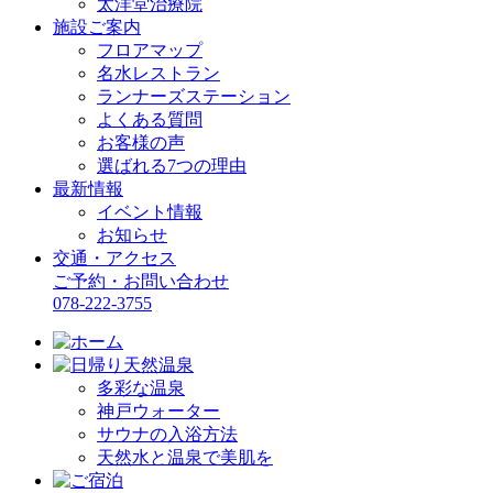
太洋堂治療院
施設ご案内
フロアマップ
名水レストラン
ランナーズステーション
よくある質問
お客様の声
選ばれる7つの理由
最新情報
イベント情報
お知らせ
交通・アクセス
ご予約・お問い合わせ
078-222-3755
多彩な温泉
神戸ウォーター
サウナの入浴方法
天然水と温泉で美肌を