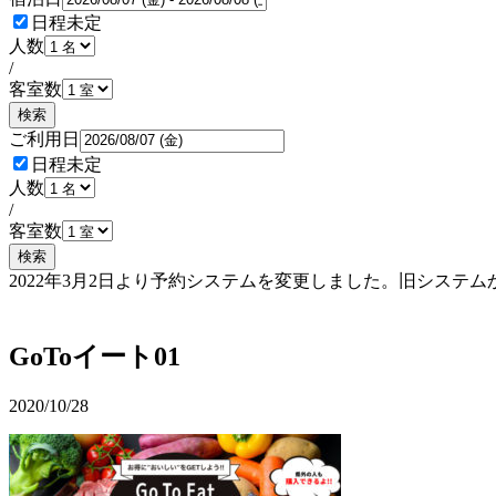
日程未定
人数
/
客室数
検索
ご利用日
日程未定
人数
/
客室数
検索
2022年3月2日より予約システムを変更しました。旧シス
予約確認・変更
GoToイート01
2020/10/28