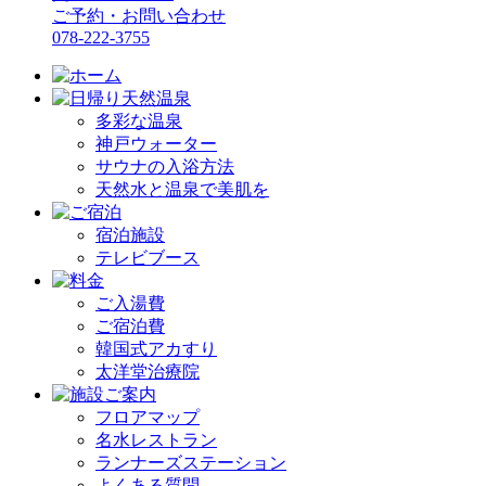
ご予約・お問い合わせ
078-222-3755
多彩な温泉
神戸ウォーター
サウナの入浴方法
天然水と温泉で美肌を
宿泊施設
テレビブース
ご入湯費
ご宿泊費
韓国式アカすり
太洋堂治療院
フロアマップ
名水レストラン
ランナーズステーション
よくある質問