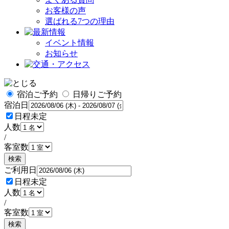
お客様の声
選ばれる7つの理由
イベント情報
お知らせ
宿泊ご予約
日帰りご予約
宿泊日
日程未定
人数
/
客室数
検索
ご利用日
日程未定
人数
/
客室数
検索