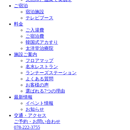
ご宿泊
宿泊施設
テレビブース
料金
ご入湯費
ご宿泊費
韓国式アカすり
太洋堂治療院
施設ご案内
フロアマップ
名水レストラン
ランナーズステーション
よくある質問
お客様の声
選ばれる7つの理由
最新情報
イベント情報
お知らせ
交通・アクセス
ご予約・お問い合わせ
078-222-3755