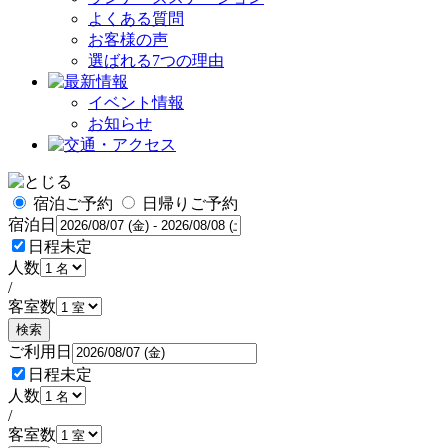
よくある質問
お客様の声
選ばれる7つの理由
イベント情報
お知らせ
宿泊ご予約
日帰りご予約
宿泊日
日程未定
人数
/
客室数
検索
ご利用日
日程未定
人数
/
客室数