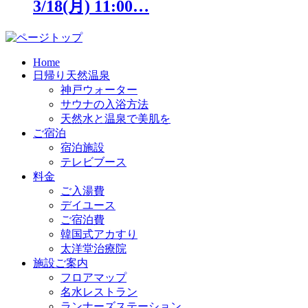
3/18(月) 11:00…
Home
日帰り天然温泉
神戸ウォーター
サウナの入浴方法
天然水と温泉で美肌を
ご宿泊
宿泊施設
テレビブース
料金
ご入湯費
デイユース
ご宿泊費
韓国式アカすり
太洋堂治療院
施設ご案内
フロアマップ
名水レストラン
ランナーズステーション