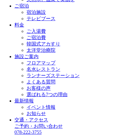
ご宿泊
宿泊施設
テレビブース
料金
ご入湯費
ご宿泊費
韓国式アカすり
太洋堂治療院
施設ご案内
フロアマップ
名水レストラン
ランナーズステーション
よくある質問
お客様の声
選ばれる7つの理由
最新情報
イベント情報
お知らせ
交通・アクセス
ご予約・お問い合わせ
078-222-3755