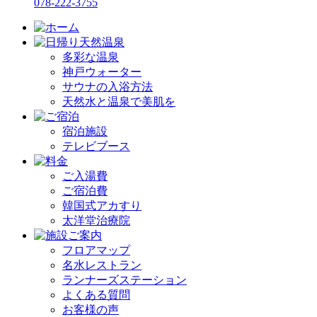
078-222-3755
多彩な温泉
神戸ウォーター
サウナの入浴方法
天然水と温泉で美肌を
宿泊施設
テレビブース
ご入湯費
ご宿泊費
韓国式アカすり
太洋堂治療院
フロアマップ
名水レストラン
ランナーズステーション
よくある質問
お客様の声