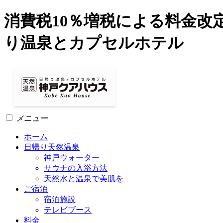
消費税10％増税による料金改定
り温泉とカプセルホテル
メニュー
ホーム
日帰り天然温泉
神戸ウォーター
サウナの入浴方法
天然水と温泉で美肌を
ご宿泊
宿泊施設
テレビブース
料金