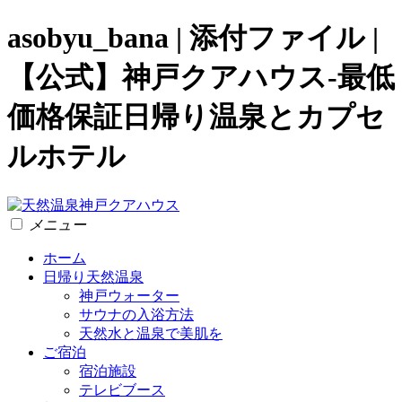
asobyu_bana | 添付ファイル |
【公式】神戸クアハウス-最低
価格保証日帰り温泉とカプセ
ルホテル
メニュー
ホーム
日帰り天然温泉
神戸ウォーター
サウナの入浴方法
天然水と温泉で美肌を
ご宿泊
宿泊施設
テレビブース