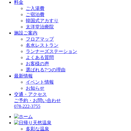
料金
ご入湯費
ご宿泊費
韓国式アカすり
太洋堂治療院
施設ご案内
フロアマップ
名水レストラン
ランナーズステーション
よくある質問
お客様の声
選ばれる7つの理由
最新情報
イベント情報
お知らせ
交通・アクセス
ご予約・お問い合わせ
078-222-3755
多彩な温泉