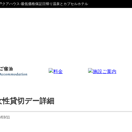
】神戸クアハウス-最低価格保証日帰り温泉とカプセルホテル
テレビブース
宿泊施設
韓国式アカすり
太洋堂治療院
ご入湯費
ご宿泊費
ランナーズステーション
選ばれる7つの理由
名水レストラン
フロアマップ
よくある質問
お客様の声
女性貸切デー詳細
/03/11