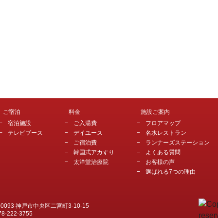
ご宿泊
料金
施設ご案内
宿泊施設
ご入湯費
フロアマップ
テレビブース
デイユース
名水レストラン
ご宿泊費
ランナーズステーション
韓国式アカすり
よくある質問
太洋堂治療院
お客様の声
選ばれる7つの理由
-0093 神戸市中央区二宮町3-10-15
78-222-3755