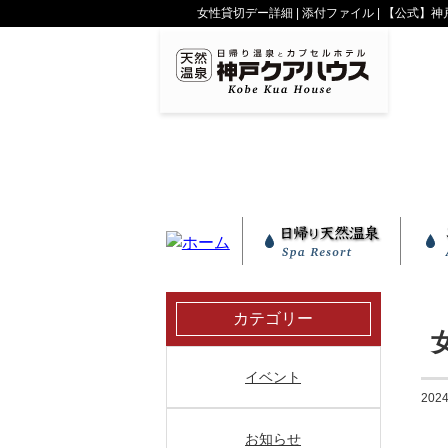
女性貸切デー詳細 | 添付ファイル | 【公式
天然水と温泉で美肌を
サウナの入浴方法
神戸ウォーター
多彩な温泉
カテゴリー
イベント
2024
お知らせ