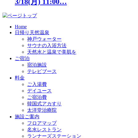
3/18(月) 11:00…
Home
日帰り天然温泉
神戸ウォーター
サウナの入浴方法
天然水と温泉で美肌を
ご宿泊
宿泊施設
テレビブース
料金
ご入湯費
デイユース
ご宿泊費
韓国式アカすり
太洋堂治療院
施設ご案内
フロアマップ
名水レストラン
ランナーズステーション