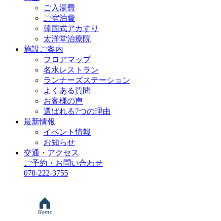
ご入湯費
ご宿泊費
韓国式アカすり
太洋堂治療院
施設ご案内
フロアマップ
名水レストラン
ランナーズステーション
よくある質問
お客様の声
選ばれる7つの理由
最新情報
イベント情報
お知らせ
交通・アクセス
ご予約・お問い合わせ
078-222-3755