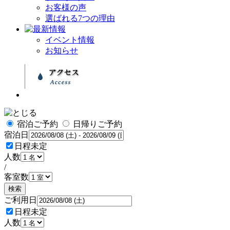
お客様の声
選ばれる7つの理由
イベント情報
お知らせ
宿泊ご予約
日帰りご予約
宿泊日
日程未定
人数
/
客室数
検索
ご利用日
日程未定
人数