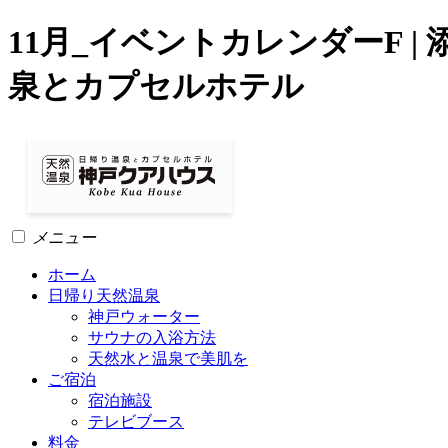
11月_イベントカレンダーF 
泉とカプセルホテル
メニュー
ホーム
日帰り天然温泉
神戸ウォーター
サウナの入浴方法
天然水と温泉で美肌を
ご宿泊
宿泊施設
テレビブース
料金