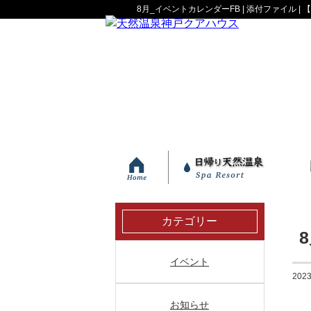
8月_イベントカレンダーFB | 添付ファイル
天然水と温泉で美肌を
サウナの入浴方法
神戸ウォーター
多彩な温泉
カテゴリー
イベント
2023
お知らせ