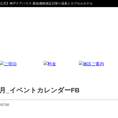
 | 【公式】神戸クアハウス-最低価格保証日帰り温泉とカプセルホテル
テレビブース
宿泊施設
韓国式アカすり
太洋堂治療院
ご入湯費
ご宿泊費
ランナーズステーション
選ばれる7つの理由
名水レストラン
フロアマップ
よくある質問
お客様の声
8月_イベントカレンダーFB
/07/30