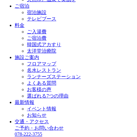
ご宿泊
宿泊施設
テレビブース
料金
ご入湯費
ご宿泊費
韓国式アカすり
太洋堂治療院
施設ご案内
フロアマップ
名水レストラン
ランナーズステーション
よくある質問
お客様の声
選ばれる7つの理由
最新情報
イベント情報
お知らせ
交通・アクセス
ご予約・お問い合わせ
078-222-3755