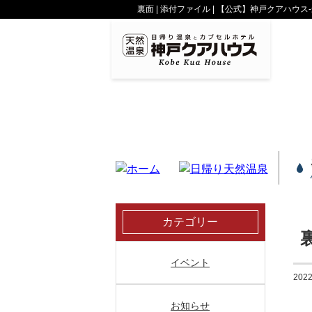
裏面 | 添付ファイル | 【公式】神戸クアハ
天然水と温泉で美肌を
サウナの入浴方法
神戸ウォーター
多彩な温泉
カテゴリー
イベント
2022
お知らせ