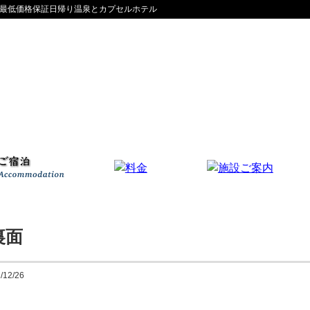
ウス-最低価格保証日帰り温泉とカプセルホテル
テレビブース
宿泊施設
韓国式アカすり
太洋堂治療院
ご入湯費
ご宿泊費
ランナーズステーション
選ばれる7つの理由
名水レストラン
フロアマップ
よくある質問
お客様の声
裏面
/12/26