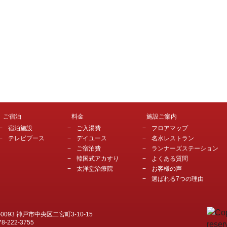
ご宿泊
料金
施設ご案内
宿泊施設
ご入湯費
フロアマップ
テレビブース
デイユース
名水レストラン
ご宿泊費
ランナーズステーション
韓国式アカすり
よくある質問
太洋堂治療院
お客様の声
選ばれる7つの理由
-0093 神戸市中央区二宮町3-10-15
78-222-3755