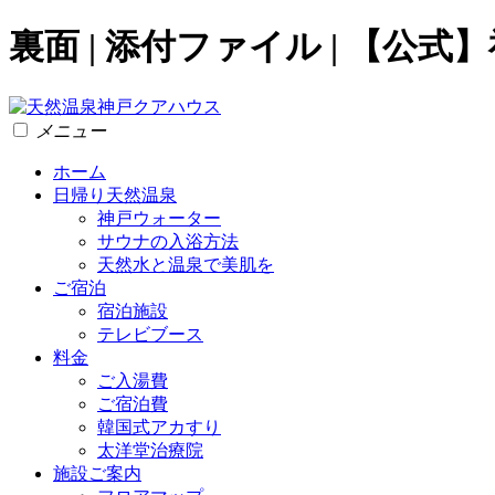
裏面 | 添付ファイル | 【
メニュー
ホーム
日帰り天然温泉
神戸ウォーター
サウナの入浴方法
天然水と温泉で美肌を
ご宿泊
宿泊施設
テレビブース
料金
ご入湯費
ご宿泊費
韓国式アカすり
太洋堂治療院
施設ご案内