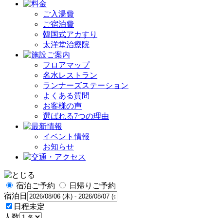
ご入湯費
ご宿泊費
韓国式アカすり
太洋堂治療院
フロアマップ
名水レストラン
ランナーズステーション
よくある質問
お客様の声
選ばれる7つの理由
イベント情報
お知らせ
宿泊ご予約
日帰りご予約
宿泊日
日程未定
人数