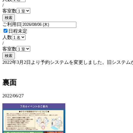
/
客室数
検索
ご利用日
日程未定
人数
/
客室数
検索
2022年3月2日より予約システムを変更しました。旧シス
予約確認・変更
裏面
2022/06/27