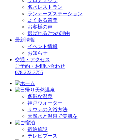
フロアマップ
名水レストラン
ランナーズステーション
よくある質問
お客様の声
選ばれる7つの理由
最新情報
イベント情報
お知らせ
交通・アクセス
ご予約・お問い合わせ
078-222-3755
多彩な温泉
神戸ウォーター
サウナの入浴方法
天然水と温泉で美肌を
宿泊施設
テレビブース