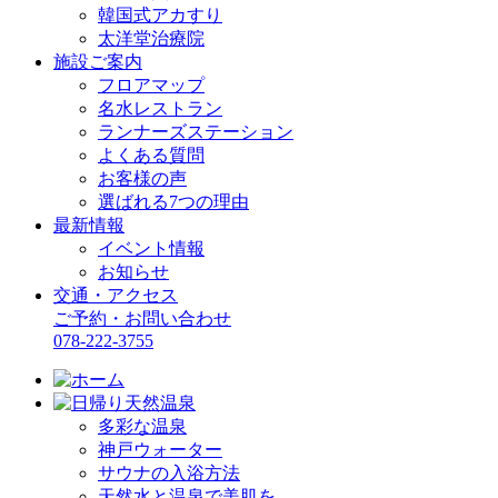
韓国式アカすり
太洋堂治療院
施設ご案内
フロアマップ
名水レストラン
ランナーズステーション
よくある質問
お客様の声
選ばれる7つの理由
最新情報
イベント情報
お知らせ
交通・アクセス
ご予約・お問い合わせ
078-222-3755
多彩な温泉
神戸ウォーター
サウナの入浴方法
天然水と温泉で美肌を