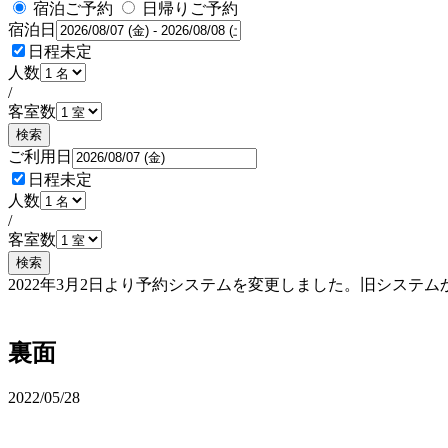
宿泊ご予約
日帰りご予約
宿泊日
日程未定
人数
/
客室数
検索
ご利用日
日程未定
人数
/
客室数
検索
2022年3月2日より予約システムを変更しました。旧シス
予約確認・変更
裏面
2022/05/28