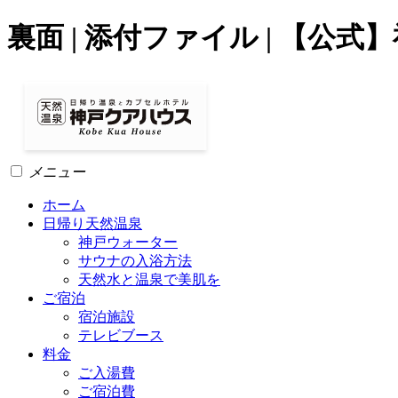
裏面 | 添付ファイル | 【
メニュー
ホーム
日帰り天然温泉
神戸ウォーター
サウナの入浴方法
天然水と温泉で美肌を
ご宿泊
宿泊施設
テレビブース
料金
ご入湯費
ご宿泊費