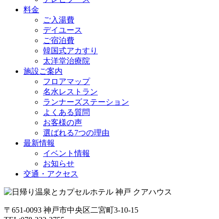
料金
ご入湯費
デイユース
ご宿泊費
韓国式アカすり
太洋堂治療院
施設ご案内
フロアマップ
名水レストラン
ランナーズステーション
よくある質問
お客様の声
選ばれる7つの理由
最新情報
イベント情報
お知らせ
交通・アクセス
〒651-0093 神戸市中央区二宮町3-10-15