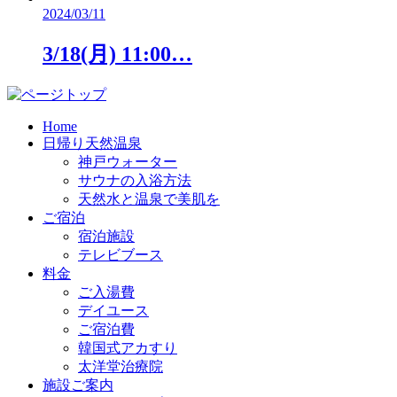
2024/03/11
3/18(月) 11:00…
Home
日帰り天然温泉
神戸ウォーター
サウナの入浴方法
天然水と温泉で美肌を
ご宿泊
宿泊施設
テレビブース
料金
ご入湯費
デイユース
ご宿泊費
韓国式アカすり
太洋堂治療院
施設ご案内