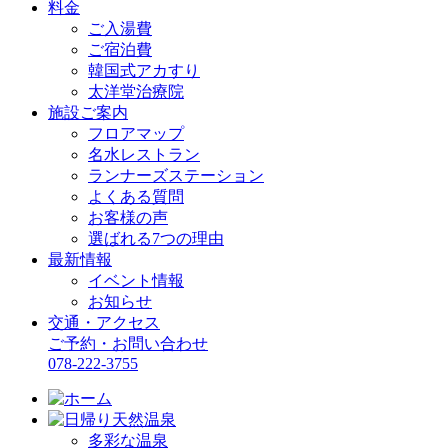
料金
ご入湯費
ご宿泊費
韓国式アカすり
太洋堂治療院
施設ご案内
フロアマップ
名水レストラン
ランナーズステーション
よくある質問
お客様の声
選ばれる7つの理由
最新情報
イベント情報
お知らせ
交通・アクセス
ご予約・お問い合わせ
078-222-3755
多彩な温泉