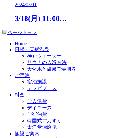
2024/03/11
3/18(月) 11:00…
Home
日帰り天然温泉
神戸ウォーター
サウナの入浴方法
天然水と温泉で美肌を
ご宿泊
宿泊施設
テレビブース
料金
ご入湯費
デイユース
ご宿泊費
韓国式アカすり
太洋堂治療院
施設ご案内