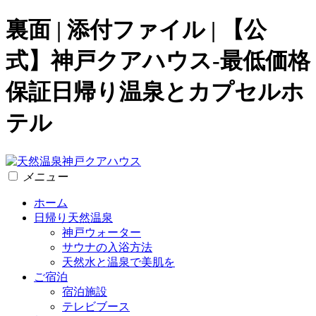
裏面 | 添付ファイル | 【公
式】神戸クアハウス-最低価格
保証日帰り温泉とカプセルホ
テル
メニュー
ホーム
日帰り天然温泉
神戸ウォーター
サウナの入浴方法
天然水と温泉で美肌を
ご宿泊
宿泊施設
テレビブース