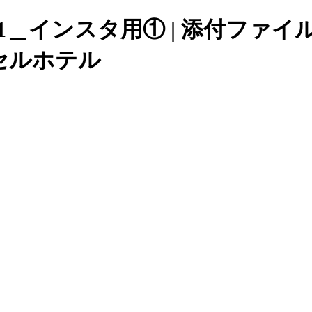
31＿インスタ用① | 添付ファイ
セルホテル