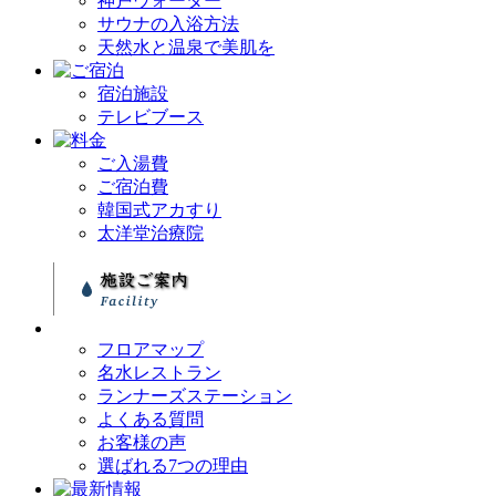
神戸ウォーター
サウナの入浴方法
天然水と温泉で美肌を
宿泊施設
テレビブース
ご入湯費
ご宿泊費
韓国式アカすり
太洋堂治療院
フロアマップ
名水レストラン
ランナーズステーション
よくある質問
お客様の声
選ばれる7つの理由