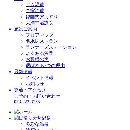
ご入湯費
ご宿泊費
韓国式アカすり
太洋堂治療院
施設ご案内
フロアマップ
名水レストラン
ランナーズステーション
よくある質問
お客様の声
選ばれる7つの理由
最新情報
イベント情報
お知らせ
交通・アクセス
ご予約・お問い合わせ
078-222-3755
多彩な温泉