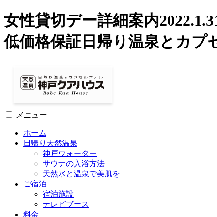
女性貸切デー詳細案内2022.1.
低価格保証日帰り温泉とカプ
メニュー
ホーム
日帰り天然温泉
神戸ウォーター
サウナの入浴方法
天然水と温泉で美肌を
ご宿泊
宿泊施設
テレビブース
料金