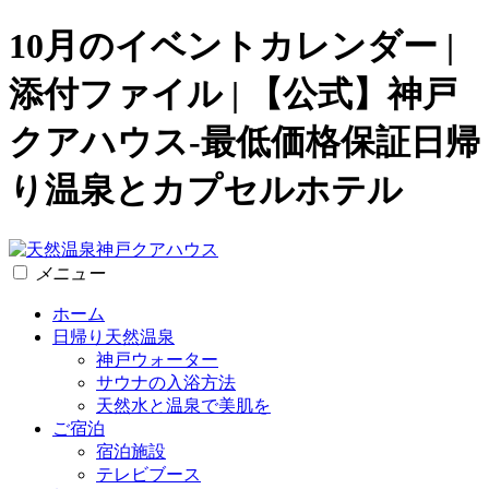
10月のイベントカレンダー |
添付ファイル | 【公式】神戸
クアハウス-最低価格保証日帰
り温泉とカプセルホテル
メニュー
ホーム
日帰り天然温泉
神戸ウォーター
サウナの入浴方法
天然水と温泉で美肌を
ご宿泊
宿泊施設
テレビブース