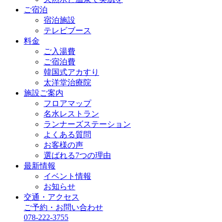
ご宿泊
宿泊施設
テレビブース
料金
ご入湯費
ご宿泊費
韓国式アカすり
太洋堂治療院
施設ご案内
フロアマップ
名水レストラン
ランナーズステーション
よくある質問
お客様の声
選ばれる7つの理由
最新情報
イベント情報
お知らせ
交通・アクセス
ご予約・お問い合わせ
078-222-3755