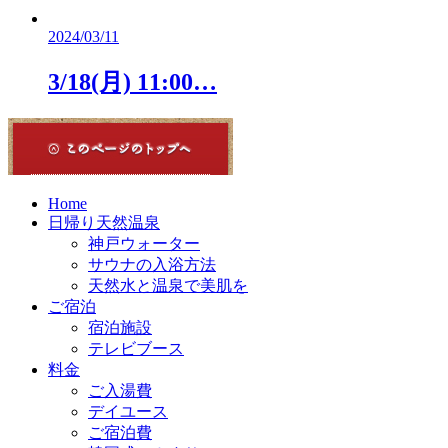
2024/03/11
3/18(月) 11:00…
Home
日帰り天然温泉
神戸ウォーター
サウナの入浴方法
天然水と温泉で美肌を
ご宿泊
宿泊施設
テレビブース
料金
ご入湯費
デイユース
ご宿泊費