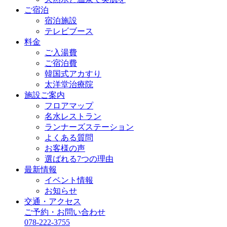
ご宿泊
宿泊施設
テレビブース
料金
ご入湯費
ご宿泊費
韓国式アカすり
太洋堂治療院
施設ご案内
フロアマップ
名水レストラン
ランナーズステーション
よくある質問
お客様の声
選ばれる7つの理由
最新情報
イベント情報
お知らせ
交通・アクセス
ご予約・お問い合わせ
078-222-3755