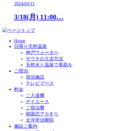
2024/03/11
3/18(月) 11:00…
Home
日帰り天然温泉
神戸ウォーター
サウナの入浴方法
天然水と温泉で美肌を
ご宿泊
宿泊施設
テレビブース
料金
ご入湯費
デイユース
ご宿泊費
韓国式アカすり
太洋堂治療院
施設ご案内