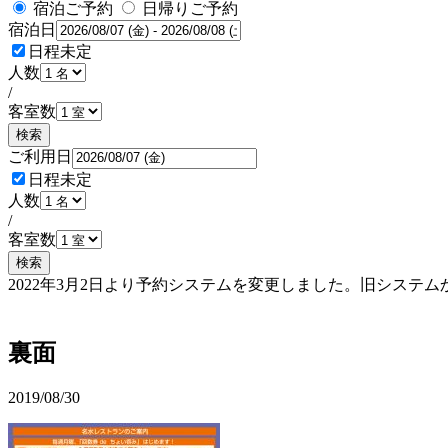
宿泊ご予約
日帰りご予約
宿泊日
日程未定
人数
/
客室数
検索
ご利用日
日程未定
人数
/
客室数
検索
2022年3月2日より予約システムを変更しました。旧シス
予約確認・変更
裏面
2019/08/30