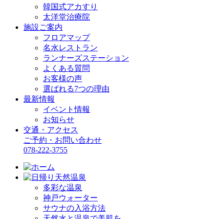
韓国式アカすり
太洋堂治療院
施設ご案内
フロアマップ
名水レストラン
ランナーズステーション
よくある質問
お客様の声
選ばれる7つの理由
最新情報
イベント情報
お知らせ
交通・アクセス
ご予約・お問い合わせ
078-222-3755
多彩な温泉
神戸ウォーター
サウナの入浴方法
天然水と温泉で美肌を