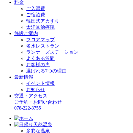
料金
ご入湯費
ご宿泊費
韓国式アカすり
太洋堂治療院
施設ご案内
フロアマップ
名水レストラン
ランナーズステーション
よくある質問
お客様の声
選ばれる7つの理由
最新情報
イベント情報
お知らせ
交通・アクセス
ご予約・お問い合わせ
078-222-3755
多彩な温泉