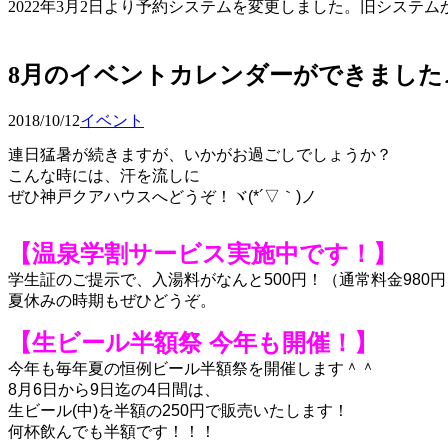
2022年3月2日より予約システムを変更しました。旧シス
予約確認・変更
8月のイベントカレンダーができました♪
2018/10/12
イベント
連日猛暑が続きますが、いかがお過ごしでしょうか？
こんな時には、汗を流しに
ぜひ神戸クアハウスへどうぞ！ヾ(*´▽｀)ノ
【温泉学割サービス実施中です！】
学生証のご提示で、入湯料がなんと500円！（通常料金980円
夏休みの時期もぜひどうぞ。
【生ビール半額祭 今年も開催！】
今年も毎年夏の恒例ビール半額祭を開催します＾＾
8月6日から9日迄の4日間は、
生ビール(中)を半額の250円で販売いたします！
何杯飲んでも半額です！！！