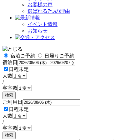
お客様の声
選ばれる7つの理由
イベント情報
お知らせ
宿泊ご予約
日帰りご予約
宿泊日
日程未定
人数
/
客室数
検索
ご利用日
日程未定
人数
/
客室数
検索