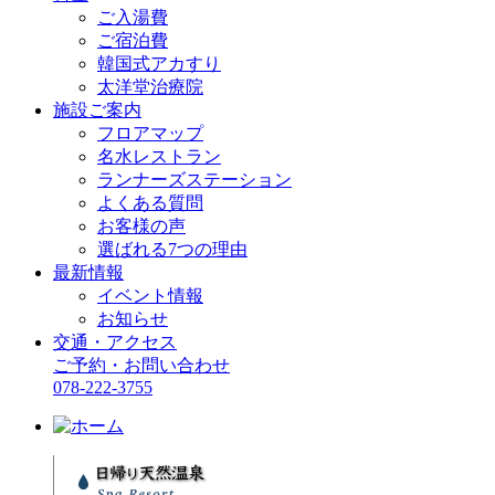
ご入湯費
ご宿泊費
韓国式アカすり
太洋堂治療院
施設ご案内
フロアマップ
名水レストラン
ランナーズステーション
よくある質問
お客様の声
選ばれる7つの理由
最新情報
イベント情報
お知らせ
交通・アクセス
ご予約・お問い合わせ
078-222-3755