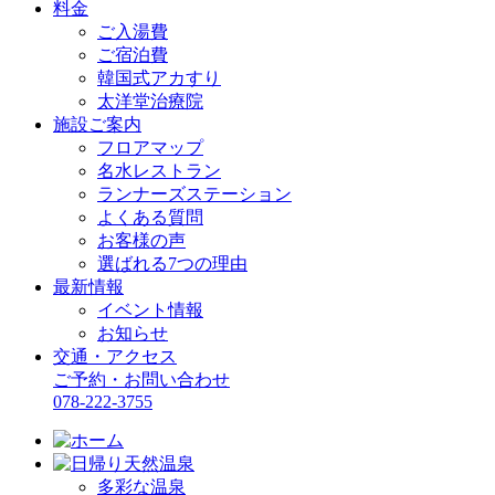
料金
ご入湯費
ご宿泊費
韓国式アカすり
太洋堂治療院
施設ご案内
フロアマップ
名水レストラン
ランナーズステーション
よくある質問
お客様の声
選ばれる7つの理由
最新情報
イベント情報
お知らせ
交通・アクセス
ご予約・お問い合わせ
078-222-3755
多彩な温泉