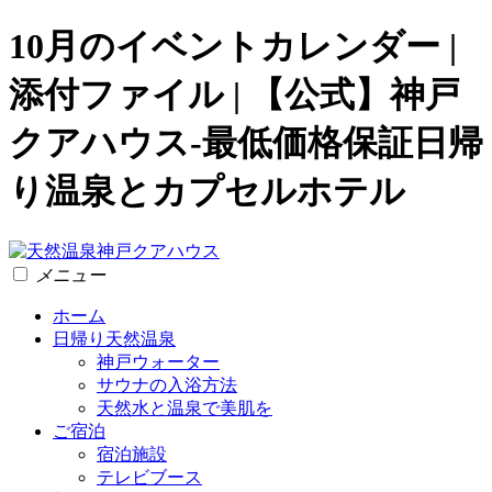
10月のイベントカレンダー |
添付ファイル | 【公式】神戸
クアハウス-最低価格保証日帰
り温泉とカプセルホテル
メニュー
ホーム
日帰り天然温泉
神戸ウォーター
サウナの入浴方法
天然水と温泉で美肌を
ご宿泊
宿泊施設
テレビブース